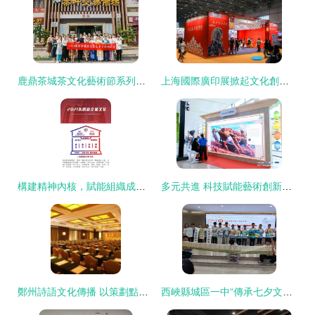
鹿鼎茶城茶文化藝術節系列活動圓滿落幕 一場跨越時空的文化盛宴
上海國際廣印展掀起文化創意設計風潮，引領文化藝術交流新篇章
構建精神內核，賦能組織成長 企業文化理念體系模型設計與案例分享
多元共進 科技賦能藝術創新，數字引擎助力文化傳承——新時代文化藝術交流活動策劃新思路
鄭州詩語文化傳播 以策劃點亮文化藝術交流新篇章
西峽縣城區一中“傳承七夕文化 共筑美好未來”主題實踐活動策劃方案