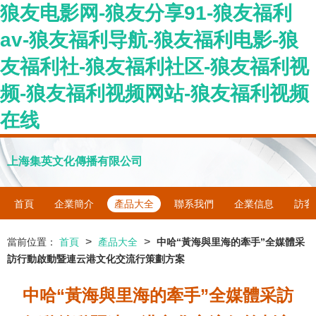
狼友电影网-狼友分享91-狼友福利
av-狼友福利导航-狼友福利电影-狼
友福利社-狼友福利社区-狼友福利视
频-狼友福利视频网站-狼友福利视频
在线
上海集英文化傳播有限公司
首頁
企業簡介
產品大全
聯系我們
企業信息
訪客
>
>
當前位置：
首頁
產品大全
中哈“黃海與里海的牽手”全媒體采
訪行動啟動暨連云港文化交流行策劃方案
中哈“黃海與里海的牽手”全媒體采訪