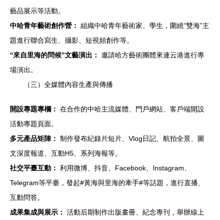
藝品展示等活動。
中哈青年藝術創作營：
組織中哈青年藝術家、學生，圍繞“雙海”主
題進行聯合寫生、攝影、短視頻創作等。
“來自里海的問候”文藝演出：
邀請哈方藝術團體來連云港進行專
場演出。
（三）全媒體內容生產與傳播
開設專題專欄：
在合作的中哈主流媒體、門戶網站、客戶端開設
活動專題頁面。
多元產品矩陣：
制作發布紀錄片短片、Vlog日記、航拍全景、圖
文深度報道、互動H5、系列海報等。
社交平臺互動：
利用微博、抖音、Facebook、Instagram、
Telegram等平臺，發起#黃海與里海的牽手#等話題，進行直播、
互動問答。
成果集成與展示：
活動后期制作出版畫冊、紀念專刊，舉辦線上