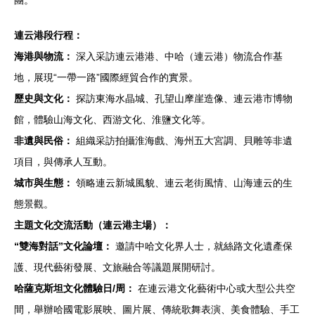
團。
連云港段行程：
海港與物流：
深入采訪連云港港、中哈（連云港）物流合作基
地，展現“一帶一路”國際經貿合作的實景。
歷史與文化：
探訪東海水晶城、孔望山摩崖造像、連云港市博物
館，體驗山海文化、西游文化、淮鹽文化等。
非遺與民俗：
組織采訪拍攝淮海戲、海州五大宮調、貝雕等非遺
項目，與傳承人互動。
城市與生態：
領略連云新城風貌、連云老街風情、山海連云的生
態景觀。
主題文化交流活動（連云港主場）：
“雙海對話”文化論壇：
邀請中哈文化界人士，就絲路文化遺產保
護、現代藝術發展、文旅融合等議題展開研討。
哈薩克斯坦文化體驗日/周：
在連云港文化藝術中心或大型公共空
間，舉辦哈國電影展映、圖片展、傳統歌舞表演、美食體驗、手工